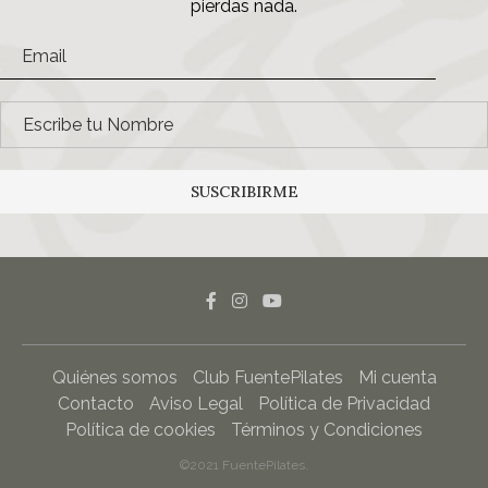
pierdas nada.
SUSCRIBIRME
Quiénes somos
Club FuentePilates
Mi cuenta
Contacto
Aviso Legal
Política de Privacidad
Política de cookies
Términos y Condiciones
©2021 FuentePilates.