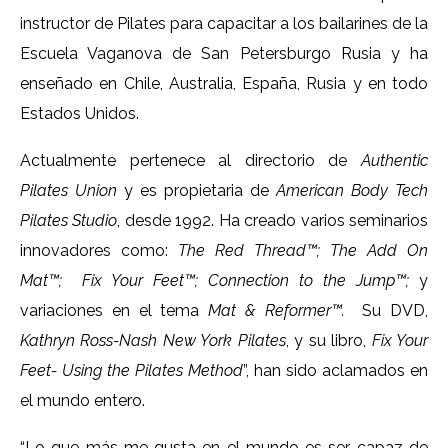
instructor de Pilates para capacitar a los bailarines de la
Escuela Vaganova de San Petersburgo Rusia y ha
enseñado en Chile, Australia, España, Rusia y en todo
Estados Unidos.
Actualmente pertenece al directorio de
Authentic
Pilates Union
y es propietaria de
American Body Tech
Pilates Studio
, desde 1992. Ha creado varios seminarios
innovadores como:
The Red Thread™; The Add On
Mat™; Fix Your Feet™; Connection to the Jump™;
y
variaciones en el tema
Mat & Reformer™.
Su DVD,
Kathryn Ross-Nash New York Pilates
, y su libro,
Fix Your
Feet- Using the Pilates Method
”, han sido aclamados en
el mundo entero.
“Lo que más me gusta en el mundo es ser capaz de