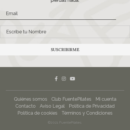
pierdas nada.
SUSCRIBIRME
Quiénes somos
Club FuentePilates
Mi cuenta
Contacto
Aviso Legal
Política de Privacidad
Política de cookies
Términos y Condiciones
©2021 FuentePilates.