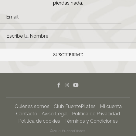
pierdas nada.
SUSCRIBIRME
Quiénes somos
Club FuentePilates
Mi cuenta
Contacto
Aviso Legal
Política de Privacidad
Política de cookies
Términos y Condiciones
©2021 FuentePilates.