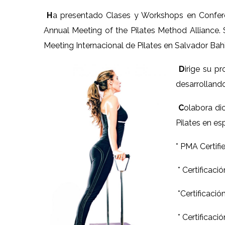
H
a presentado Clases y Workshops en Confere
Annual Meeting of the Pilates Method Alliance. 
Meeting Internacional de Pilates en Salvador Bahi
D
irige su p
desarrolland
C
olabora di
Pilates en es
* PMA Certifi
* Certificaci
*Certificació
* Certificaci