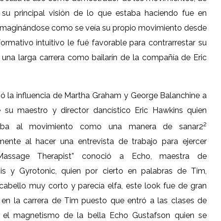
o su principal visión de lo que estaba haciendo fue en
ir imaginándose como se veía su propio movimiento desde
rmativo intuitivo le fué favorable para contrarrestar su
 una larga carrera como bailarín de la compañía de Eric
ió la influencia de Martha Graham y George Balanchine a
e su maestro y director dancístico Eric Hawkins quien
2
raba al movimiento como una manera de sanar2
mente al hacer una entrevista de trabajo para ejercer
assage Therapist” conoció a Echo, maestra de
sis y Gyrotonic, quien por cierto en palabras de Tim,
cabello muy corto y parecía elfa, este look fue de gran
a en la carrera de Tim puesto que entró a las clases de
 el magnetismo de la bella Echo Gustafson quien se