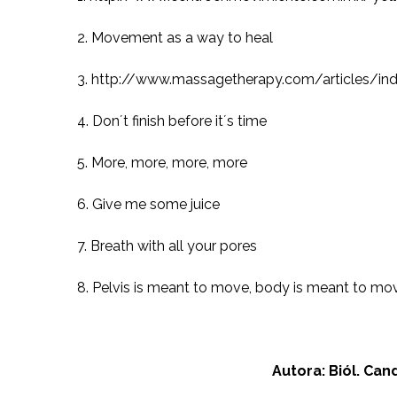
2. Movement as a way to heal
3. http://www.massagetherapy.com/articles/ind
4. Don´t finish before it´s time
5. More, more, more, more
6. Give me some juice
7. Breath with all your pores
8. Pelvis is meant to move, body is meant to move 
Autora: Biól. Can