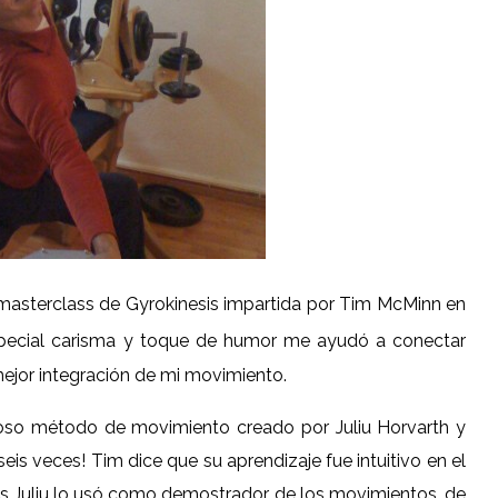
a masterclass de Gyrokinesis impartida por Tim McMinn en
special carisma y toque de humor me ayudó a conectar
ejor integración de mi movimiento.
loso método de movimiento creado por Juliu Horvarth y
eis veces! Tim dice que su aprendizaje fue intuitivo en el
s Juliu lo usó como demostrador de los movimientos, de