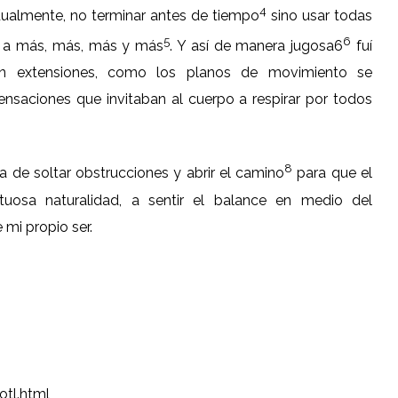
4
adualmente, no terminar antes de tiempo
sino usar todas
5
6
ir a más, más, más y más
. Y así de manera jugosa6
fuí
en extensiones, como los planos de movimiento se
nsaciones que invitaban al cuerpo a respirar por todos
8
 de soltar obstrucciones y abrir el camino
para que el
uosa naturalidad, a sentir el balance en medio del
 mi propio ser.
tl.html