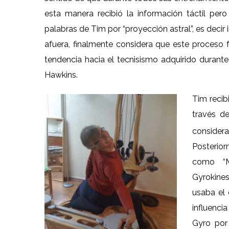
esta manera recibió la información táctil per
palabras de Tim por “proyección astral”, es dec
afuera, finalmente considera que este proceso fo
tendencia hacia el tecnisismo adquirido durante
Hawkins.
Tim recib
través d
conside
Posterior
como “M
Gyrokine
usaba el 
influenci
Gyro por