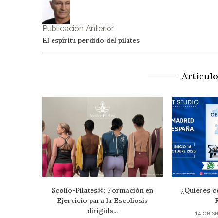
Publicación Anterior
El espíritu perdido del pilates
Artícul
ción en
¿Quieres certificarte en Pilates
Fallece Bla
liosis
Reformer?
autora 
14 de septiembre de 2025
1 de s