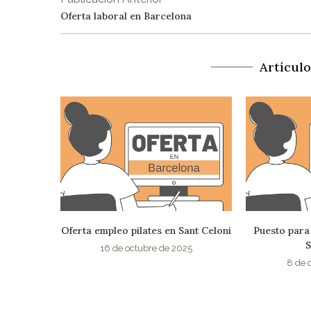
Oferta laboral en Barcelona
Artícul
ant Celoni
Puesto para Instructor Pilates en
Profesor/a de
Sant Cugat
de
25
8 de octubre de 2025
22 de s