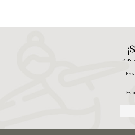
¡
Te avi