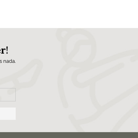
er
!
s nada.