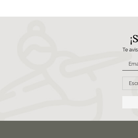
¡
Te avi