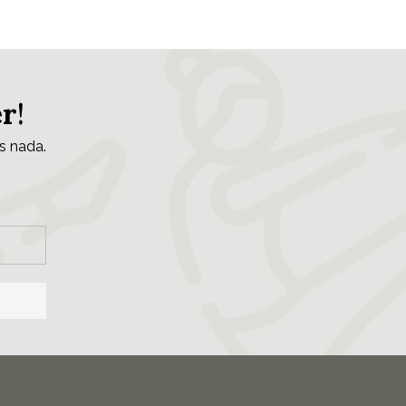
er
!
s nada.