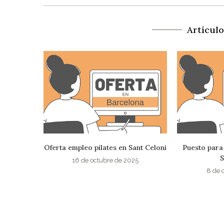
Artícul
ant Celoni
Puesto para Instructor Pilates en
Profesor/a de
Sant Cugat
de
25
8 de octubre de 2025
22 de s