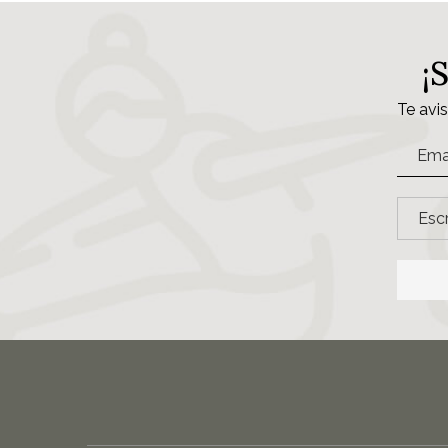
¡
Te avi