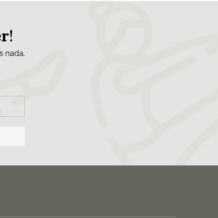
er
!
s nada.