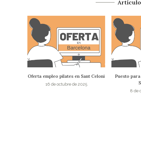
Artícul
ant Celoni
Puesto para Instructor Pilates en
Profesor/a de
Sant Cugat
de
25
8 de octubre de 2025
22 de s