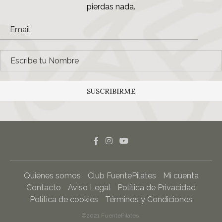
pierdas nada.
SUSCRIBIRME
Quiénes somos
Club FuentePilates
Mi cuenta
Contacto
Aviso Legal
Política de Privacidad
Política de cookies
Términos y Condiciones
©2021 FuentePilates.