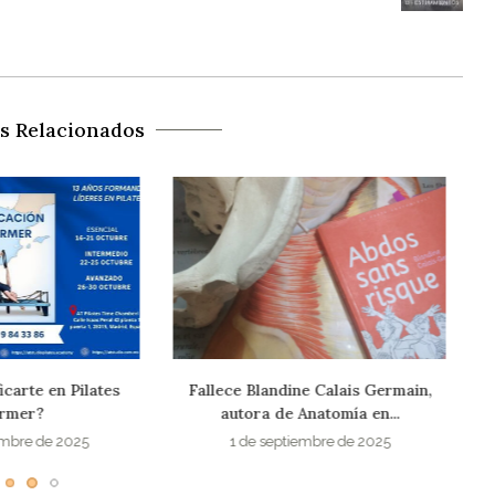
os Relacionados
ndine Calais Germain,
4ª Edic. Curso Online Suelo Pélvico
de Anatomía en...
4 de febrero de 2025
eptiembre de 2025