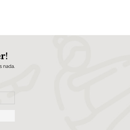
er
!
s nada.