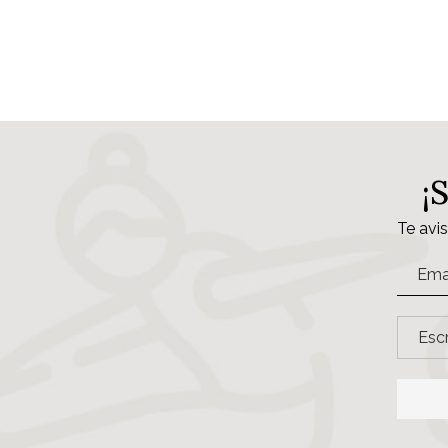
¡
Te avi