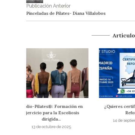
Publicación Anterior
Pinceladas de Pilates- Diana Villalobos
Artícul
ción en
¿Quieres certificarte en Pilates
Fallece Bla
liosis
Reformer?
autora 
14 de septiembre de 2025
1 de s
25